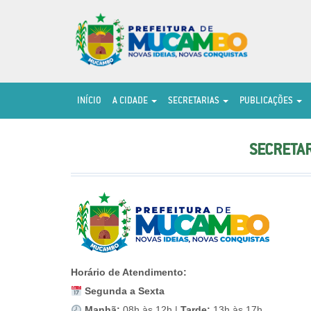
INÍCIO
A CIDADE
SECRETARIAS
PUBLICAÇÕES
SECRETAR
Horário de Atendimento:
Segunda a Sexta
Manhã:
08h às 12h |
Tarde:
13h às 17h