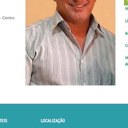
M
– Centro
L
A
C
M
A
TEIS
LOCALIZAÇÃO