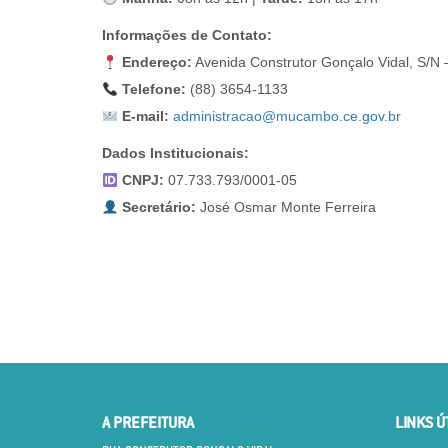
Informações de Contato:
Endereço:
Avenida Construtor Gonçalo Vidal, S/N 
Telefone:
(88) 3654-1133
E-mail:
administracao@mucambo.ce.gov.br
Dados Institucionais:
CNPJ:
07.733.793/0001-05
Secretário:
José Osmar Monte Ferreira
A PREFEITURA
LINKS Ú