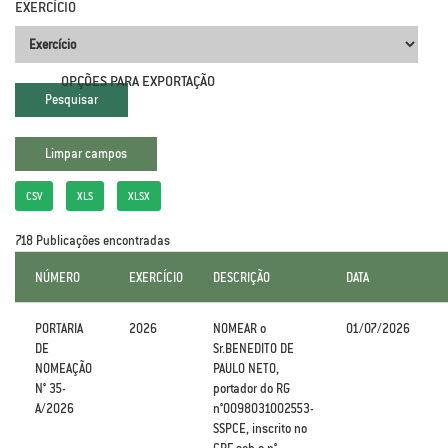
EXERCÍCIO
OPÇÕES PARA EXPORTAÇÃO
CSV
XLS
XLSX
718 Publicações encontradas
NÚMERO
EXERCÍCIO
DESCRIÇÃO
DATA
PORTARIA
2026
NOMEAR o
01/07/2026
DE
Sr.BENEDITO DE
NOMEAÇÃO
PAULO NETO,
N° 35-
portador do RG
A/2026
n°0098031002553-
SSPCE, inscrito no