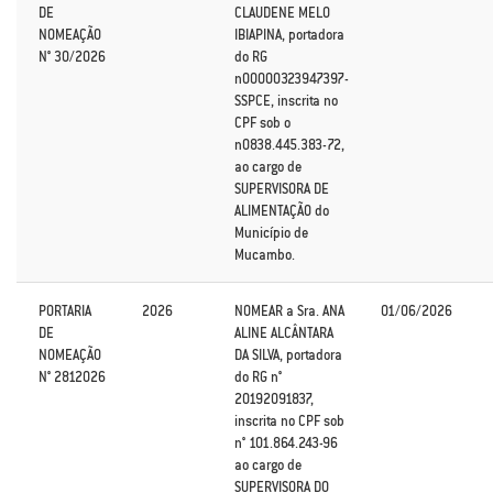
DE
CLAUDENE MELO
NOMEAÇÃO
IBIAPINA, portadora
N° 30/2026
do RG
n00000323947397-
SSPCE, inscrita no
CPF sob o
n0838.445.383-72,
ao cargo de
SUPERVISORA DE
ALIMENTAÇÃO do
Município de
Mucambo.
PORTARIA
2026
NOMEAR a Sra. ANA
01/06/2026
DE
ALINE ALCÂNTARA
NOMEAÇÃO
DA SILVA, portadora
N° 2812026
do RG n°
20192091837,
inscrita no CPF sob
n° 101.864.243-96
ao cargo de
SUPERVISORA DO