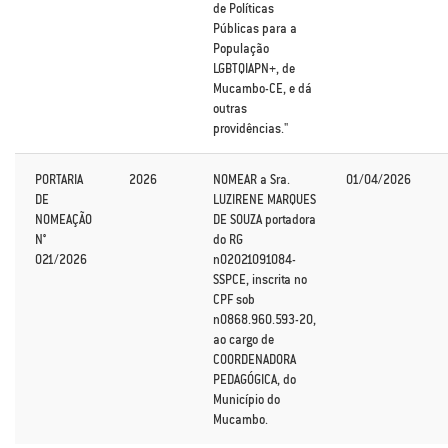
de Políticas
Públicas para a
População
LGBTQIAPN+, de
Mucambo-CE, e dá
outras
providências."
PORTARIA
2026
NOMEAR a Sra.
01/04/2026
DE
LUZIRENE MARQUES
NOMEAÇÃO
DE SOUZA portadora
N°
do RG
021/2026
n02021091084-
SSPCE, inscrita no
CPF sob
n0868.960.593-20,
ao cargo de
COORDENADORA
PEDAGÓGICA, do
Município do
Mucambo.