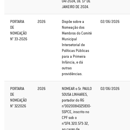
04/2024, DE 17 DE
JANEIRO DE 2024.
PORTARIA
2026
Dispõe sobre a
02/06/2026
DE
Nomeação dos
NOMEAÇÃO
Membros do Comitê
N° 33-2026
Municipal
Intersetorial de
Políticas Públicas
para a Primeira
Infância, e dá
outras
providências.
PORTARIA
2026
NOMEAR o Sr. PAULO
02/06/2026
DE
SOUSA LINHARES,
NOMEAÇÃO
portador do RG
N° 322026
n°0020084325830-
SSPCE, inscrito no
CPF sob o
n°074.320.573-32,
ao cargo de