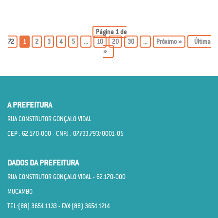
Página 1 de
72
1
2
3
4
5
...
10
20
30
...
»
Última
»
A PREFEITURA
RUA CONSTRUTOR GONÇALO VIDAL
CEP : 62.170­-000 - CNPJ : 07.733.793/0001­-05
DADOS DA PREFEITURA
RUA CONSTRUTOR GONÇALO VIDAL - 62.170­-000
MUCAMBO
TEL:(88) 3654.1133 - FAX:(88) 3654.1214