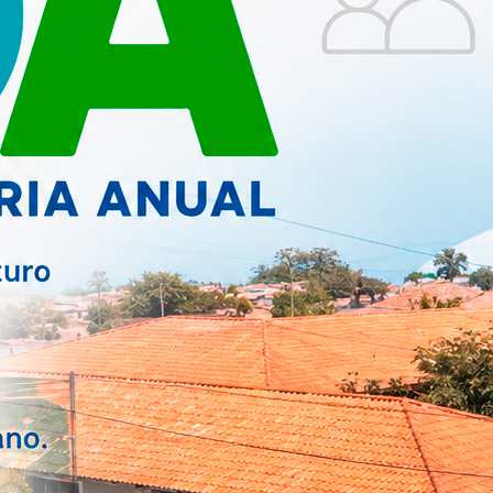
EDUCAÇÃO
ferência
Mucambo é Reconhecido
Cidades...
pelo Compromisso com a
Alfa...
SAÚDE