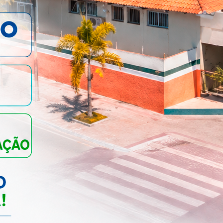
JANEIRO BRANCO – MÊS
DE CONSCIENTIZAÇÃO S...
SAÚDE
USO OBRIGATÓRIO DE
MASCARA EM TODOS OS
DEPARTAMEN...
SAÚDE
AÇÕES EM ALUSÃO AO
NOVEMBRO AZUL...