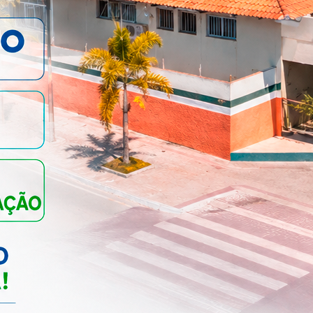
JANEIRO BRANCO – MÊS
DE CONSCIENTIZAÇÃO S...
SAÚDE
USO OBRIGATÓRIO DE
MASCARA EM TODOS OS
DEPARTAMEN...
SAÚDE
AÇÕES EM ALUSÃO AO
NOVEMBRO AZUL...