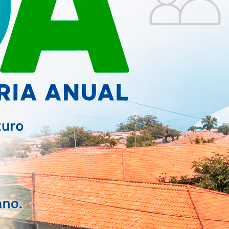
EDUCAÇÃO
ferência
Mucambo é Reconhecido
Cidades...
pelo Compromisso com a
Alfa...
SAÚDE