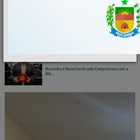
MAIS NOTÍCIAS
INFRAESTRUTURA
Convite 1ª Conferência Municipal das Cidades...
EDUCAÇÃO
Mucambo é Reconhecido pelo Compromisso com a
Alfa...