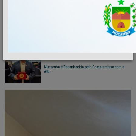
MAIS NOTÍCIAS
INFRAESTRUTURA
Convite 1ª Conferência Municipal das Cidades...
EDUCAÇÃO
Mucambo é Reconhecido pelo Compromisso com a
Alfa...