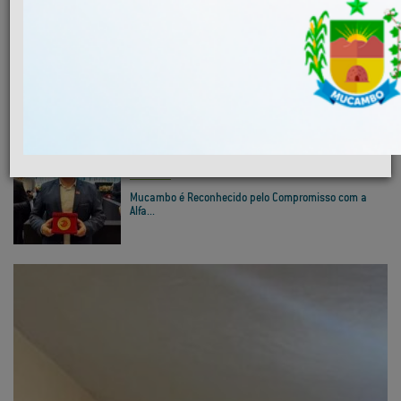
MAIS NOTÍCIAS
INFRAESTRUTURA
Convite 1ª Conferência Municipal das Cidades...
EDUCAÇÃO
Mucambo é Reconhecido pelo Compromisso com a
Alfa...