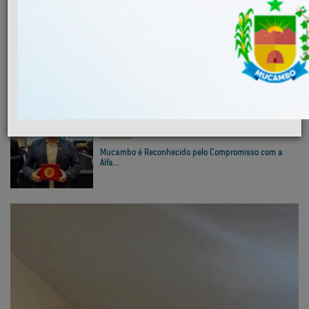
MAIS NOTÍCIAS
INFRAESTRUTURA
Convite 1ª Conferência Municipal das Cidades...
EDUCAÇÃO
Mucambo é Reconhecido pelo Compromisso com a
Alfa...