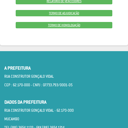
RELATÓRIO DE VENCEDORES
TERMO DE ADJUDICAÇÃO
TERMO DE HOMOLOGAÇÃO
A PREFEITURA
RUA CONSTRUTOR GONÇALO VIDAL
CEP : 62.170­-000 - CNPJ : 07.733.793/0001­-05
DADOS DA PREFEITURA
RUA CONSTRUTOR GONÇALO VIDAL - 62.170­-000
MUCAMBO
TEL:(88) 3654.1133 - FAX:(88) 3654.1214