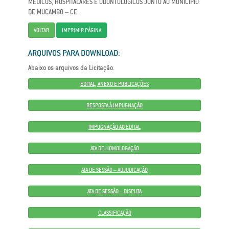
MÉDICOS, HOSPITALARES E ODONTOLÓGICOS JUNTO AO MUNICÍPIO
DE MUCAMBO – CE.
VOLTAR
IMPRIMIR PÁGINA
ARQUIVOS PARA DOWNLOAD:
Abaixo os arquivos da Licitação.
EDITAL, ANEXO E PUBLICAÇÕES
RESPOSTA À IMPUGNAÇÃO
IMPUGNAÇÃO AO EDITAL
ATA DE HOMOLOGAÇÃO
ATA DE SESSÃO – ADJUDICAÇÃO
ATA DE SESSÃO – DISPUTA
CLASSIFICAÇÃO