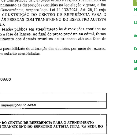
M
L
A
C
M
A