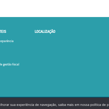
TEIS
LOCALIZAÇÃO
ansparência
de gestão fiscal
OS OS DIREITOS RESERVADOS.
elhorar sua experiência de navegação, saiba mais em nossa política de p