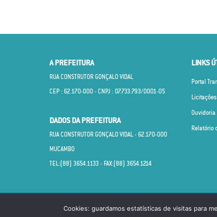
A PREFEITURA
LINKS Ú
RUA CONSTRUTOR GONÇALO VIDAL
Portal Tr
CEP : 62.170­-000 - CNPJ : 07.733.793/0001­-05
Licitações
Ouvidoria
DADOS DA PREFEITURA
Relatório 
RUA CONSTRUTOR GONÇALO VIDAL - 62.170­-000
MUCAMBO
TEL:(88) 3654.1133 - FAX:(88) 3654.1214
© PREFEITURA MUNICIPAL DE MUCAMBO CEARÁ. TOD
Cookies: guardamos estatísticas de visitas para m