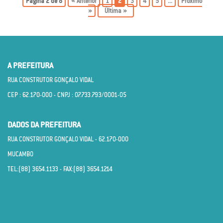
Página 2 de 8
«
1
2
3
4
5
...
»
Última »
A PREFEITURA
RUA CONSTRUTOR GONÇALO VIDAL
CEP : 62.170­-000 - CNPJ : 07.733.793/0001­-05
DADOS DA PREFEITURA
RUA CONSTRUTOR GONÇALO VIDAL - 62.170­-000
MUCAMBO
TEL:(88) 3654.1133 - FAX:(88) 3654.1214