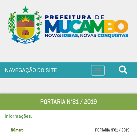
NAVEGAÇÃO DO SITE
Toggle
navigation
PORTARIA N°81 / 2019
Informações:
Número
PORTARIA N°81 / 2019