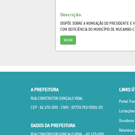
Descrição:
DISPÕE SOBRE A NOMEAÇÃO DO PRESIDENTE E V
COM DEFICIÊNCIA DO MUNICÍPIO DE MUCAMBO-C
VOLTAR
A PREFEITURA
LINKS Ú
RUA CONSTRUTOR GONÇALO VIDAL
Portal Tr
CEP : 62.170­-000 - CNPJ : 07.733.793/0001­-05
Licitações
Ouvidoria
DADOS DA PREFEITURA
Relatório 
RUA CONSTRUTOR GONÇALO VIDAL - 62.170­-000