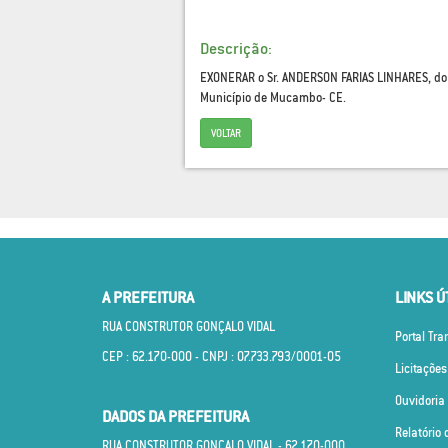
Descrição:
EXONERAR o Sr. ANDERSON FARIAS LINHARES, d
Município de Mucambo- CE.
VOLTAR
A PREFEITURA
LINKS Ú
RUA CONSTRUTOR GONÇALO VIDAL
Portal Tr
CEP : 62.170­-000 - CNPJ : 07.733.793/0001­-05
Licitações
Ouvidoria
DADOS DA PREFEITURA
Relatório 
RUA CONSTRUTOR GONÇALO VIDAL - 62.170­-000