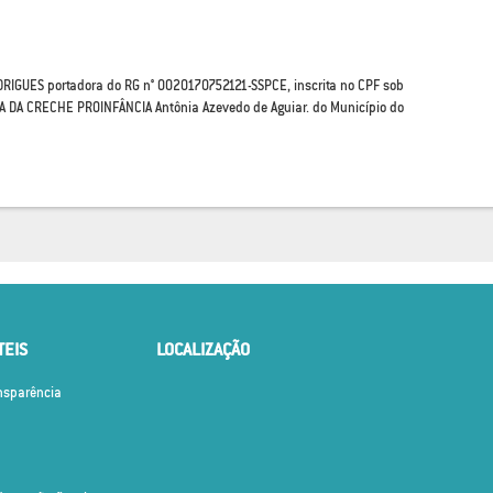
IGUES portadora do RG n° 0020170752121-SSPCE, inscrita no CPF sob
 DA CRECHE PROINFÂNCIA Antônia Azevedo de Aguiar. do Município do
TEIS
LOCALIZAÇÃO
ansparência