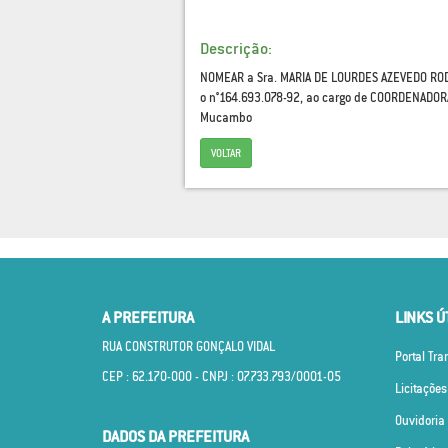
Descrição:
NOMEAR a Sra. MARIA DE LOURDES AZEVEDO RODR
o n°164.693.078-92, ao cargo de COORDENADORA
Mucambo
VOLTAR
A PREFEITURA
LINKS Ú
RUA CONSTRUTOR GONÇALO VIDAL
Portal Tr
CEP : 62.170­-000 - CNPJ : 07.733.793/0001­-05
Licitações
Ouvidoria
DADOS DA PREFEITURA