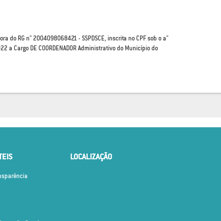
ora do RG n" 2004098068421 - SSPDSCE, inscrita no CPF sob o a"
022 a Cargo DE COORDENADOR Administrativo do Município do
TEIS
LOCALIZAÇÃO
ansparência