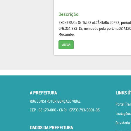
Descrição:
EXONERAR o Sr, TALES ALCÂNTARA LOPES, portad
076.354.223-15, nomeado pela portaria02-A12
Mucambo.
VOLTAR
A PREFEITURA
LINKS Ú
RUA CONSTRUTOR GONÇALO VIDAL
Portal Tr
CEP : 62.170­-000 - CNPJ : 07.733.793/0001­-05
Licitações
Ouvidoria
DADOS DA PREFEITURA