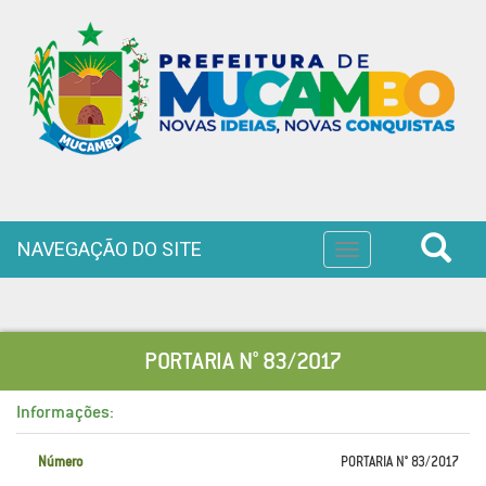
NAVEGAÇÃO DO SITE
Toggle
navigation
PORTARIA N° 83/2017
Informações:
Número
PORTARIA N° 83/2017