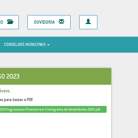
ÃO
OUVIDORIA
CONSELHOS MUNICIPAIS
O 2023
veis:
xo para baixar o PDF.
022-Programacao-Financeira-e-Cronograma-de-Desembolso-2023.pdf