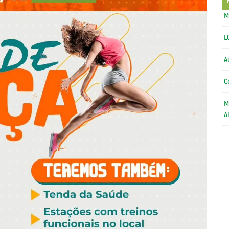
M
L
A
C
M
A