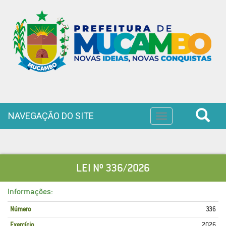
NAVEGAÇÃO DO SITE
Toggle
navigation
LEI Nº 336/2026
Informações:
Número
336
Exercício
2026