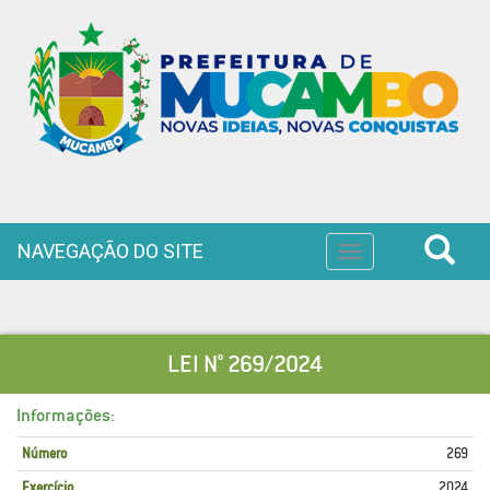
NAVEGAÇÃO DO SITE
Toggle
navigation
LEI N° 269/2024
Informações:
Número
269
Exercício
2024