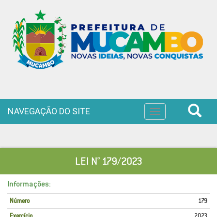
NAVEGAÇÃO DO SITE
Toggle
navigation
LEI N° 179/2023
Informações:
Número
179
Exercício
2023