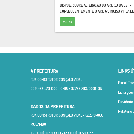
DISPÕE, SOBRE ALTERAÇÃO DO ART. 13 DA LEI N°
CONSEQUENTEMENTE O ART. 6°, INCISO VI, DA LE
VOLTAR
A PREFEITURA
LINKS Ú
RUA CONSTRUTOR GONÇALO VIDAL
Portal Tr
CEP : 62.170­-000 - CNPJ : 07.733.793/0001­-05
Licitações
Ouvidoria
DADOS DA PREFEITURA
Relatório 
RUA CONSTRUTOR GONÇALO VIDAL - 62.170­-000
MUCAMBO
TEL:(88) 3654.1133 - FAX:(88) 3654.1214