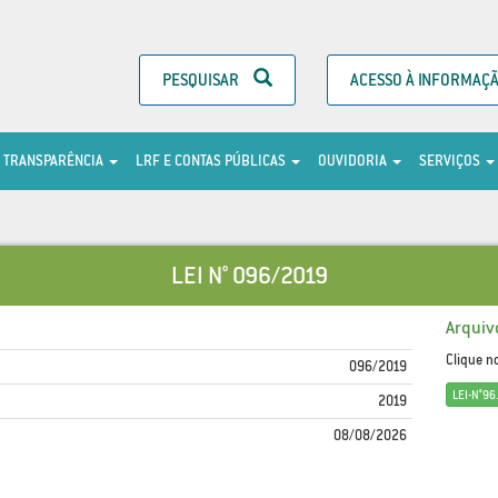
PESQUISAR
ACESSO À INFORMAÇ
TRANSPARÊNCIA
LRF E CONTAS PÚBLICAS
OUVIDORIA
SERVIÇOS
LEI N° 096/2019
Arquiv
Clique n
096/2019
LEI-N°9
2019
08/08/2026