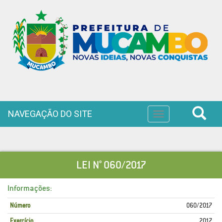
NAVEGAÇÃO DO SITE
Toggle
navigation
LEI N° 060/2017
Informações:
Número
060/2017
Exercício
2017