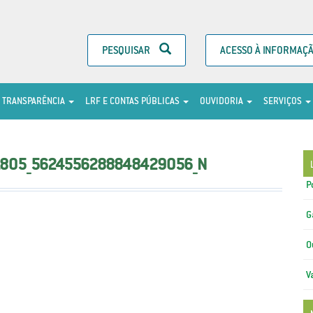
PESQUISAR
ACESSO À INFORMAÇ
TRANSPARÊNCIA
LRF E CONTAS PÚBLICAS
OUVIDORIA
SERVIÇOS
1805_5624556288848429056_N
P
G
O
V