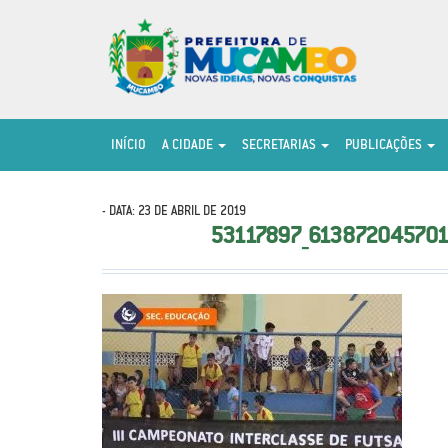
INÍCIO
A CIDADE
SECRETARIAS
PUBLICAÇÕES
- DATA: 23 DE ABRIL DE 2019
53117897_61387204570