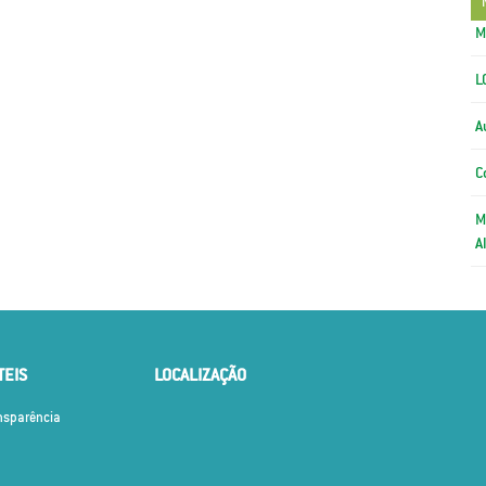
M
L
A
C
M
A
TEIS
LOCALIZAÇÃO
ansparência