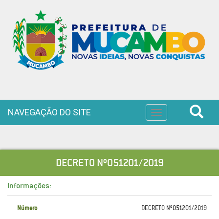
NAVEGAÇÃO DO SITE
Toggle
navigation
DECRETO Nº051201/2019
Informações:
Número
DECRETO Nº051201/2019