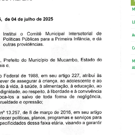
M
L
A
C
M
A