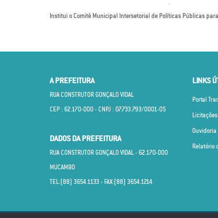
Institui o Comitê Municipal Intersetorial de Políticas Públicas par
A PREFEITURA
LINKS Ú
RUA CONSTRUTOR GONÇALO VIDAL
Portal Tr
CEP : 62.170­-000 - CNPJ : 07.733.793/0001­-05
Licitações
Ouvidoria
DADOS DA PREFEITURA
Relatório 
RUA CONSTRUTOR GONÇALO VIDAL - 62.170­-000
MUCAMBO
TEL:(88) 3654.1133 - FAX:(88) 3654.1214