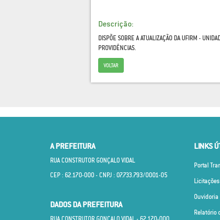
Descrição:
DISPÕE SOBRE A ATUALIZAÇÃO DA UFIRM - UNIDA
PROVIDÊNCIAS.
VOLTAR
A PREFEITURA
LINKS Ú
RUA CONSTRUTOR GONÇALO VIDAL
Portal Tr
CEP : 62.170­-000 - CNPJ : 07.733.793/0001­-05
Licitações
Ouvidoria
DADOS DA PREFEITURA
Relatório 
RUA CONSTRUTOR GONÇALO VIDAL - 62.170­-000