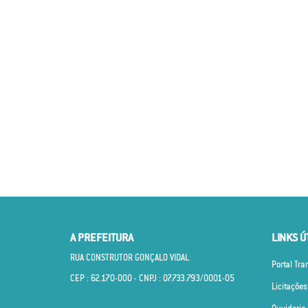
A PREFEITURA
LINKS Ú
RUA CONSTRUTOR GONÇALO VIDAL
Portal Tr
CEP : 62.170­-000 - CNPJ : 07.733.793/0001­-05
Licitações