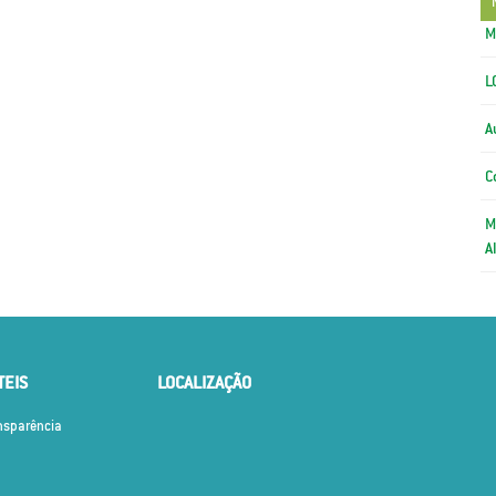
M
L
A
C
M
A
TEIS
LOCALIZAÇÃO
ansparência