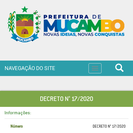
NAVEGAÇÃO DO SITE
Toggle
navigation
DECRETO N° 17/2020
Informações:
Número
DECRETO N° 17/2020