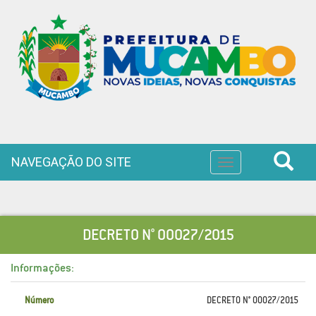
NAVEGAÇÃO DO SITE
Toggle
navigation
DECRETO N° 00027/2015
Informações:
Número
DECRETO N° 00027/2015