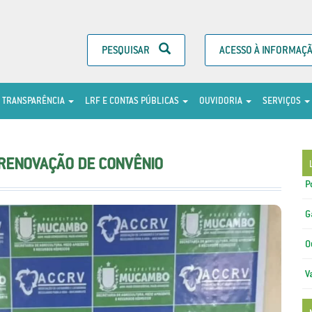
PESQUISAR
ACESSO À INFORMAÇ
TRANSPARÊNCIA
LRF E CONTAS PÚBLICAS
OUVIDORIA
SERVIÇOS
 RENOVAÇÃO DE CONVÊNIO
P
G
O
V