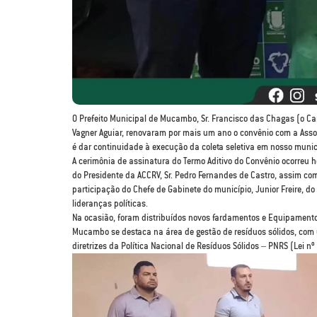
O Prefeito Municipal de Mucambo, Sr. Francisco das Chagas (o Cana
Vagner Aguiar, renovaram por mais um ano o convênio com a Assoc
é dar continuidade à execução da coleta seletiva em nosso muni
A cerimônia de assinatura do Termo Aditivo do Convênio ocorreu 
do Presidente da ACCRV, Sr. Pedro Fernandes de Castro, assim c
participação do Chefe de Gabinete do município, Junior Freire, do 
lideranças políticas.
Na ocasião, foram distribuídos novos fardamentos e Equipamentos
Mucambo se destaca na área de gestão de resíduos sólidos, com um
diretrizes da Política Nacional de Resíduos Sólidos – PNRS (Lei n