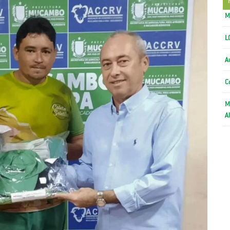
M
L
A
C
M
A