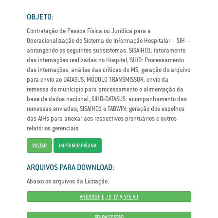
OBJETO:
Contratação de Pessoa Física ou Jurídica para a
Operacionalização do Sistema de Informação Hospitalar – SIH –
abrangendo os seguintes subsistemas: SISAIH01: faturamento
das internações realizadas no Hospital; SIHD: Processamento
das internações, análise das críticas do MS, geração do arquivo
para envio ao DATASUS. MÓDULO TRANSMISSOR: envio da
remessa do munícipio para processamento e alimentação da
base de dados nacional; SIHD-DATASUS: acompanhamento das
remessas enviadas; SISAIH01 e TABWIN: geração dos espelhos
das AIHs para anexar aos respectivos prontuários e outros
relatórios gerenciais.
VOLTAR
IMPRIMIR PÁGINA
ARQUIVOS PARA DOWNLOAD:
Abaixo os arquivos da Licitação.
ANEXOS I, II, III, IV, V, VI E VII
ATA DA SESSÃO