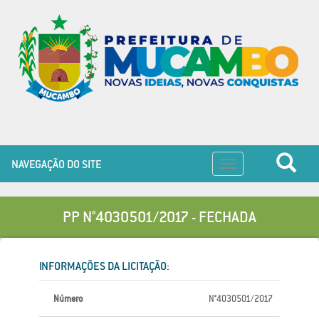
NAVEGAÇÃO DO SITE
Toggle
navigation
PP N°4030501/2017 - FECHADA
INFORMAÇÕES DA LICITAÇÃO:
Número
N°4030501/2017