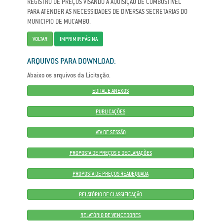
REGISTRO DE PREÇOS VISANDO A AQUISIÇÃO DE COMBUSTIVEL
PARA ATENDER AS NECESSIDADES DE DIVERSAS SECRETARIAS DO
MUNICIPIO DE MUCAMBO.
VOLTAR
IMPRIMIR PÁGINA
ARQUIVOS PARA DOWNLOAD:
Abaixo os arquivos da Licitação.
EDITAL E ANEXOS
PUBLICAÇÕES
ATA DE SESSÃO
PROPOSTA DE PREÇOS E DECLARAÇÕES
PROPOSTA DE PREÇOS READEQUADA
RELATÓRIO DE CLASSIFICAÇÃO
RELATÓRIO DE VENCEDORES