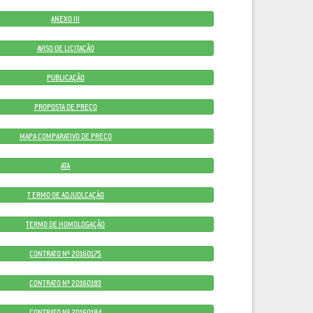
ANEXO III
AVISO OE LICITAÇÃO
PUBLICAÇÃO
PROPOSTA DE PREÇO
MAPA COMPARATIVO DE PREÇO
ATA
T ERMO OE ADJUDLCAÇÀO
TERMO DE HOMOLOGAÇÃO
CONTRATO Nº 20160175
CONTRATO Nº 20160183
CONTRATO Nº 20160184