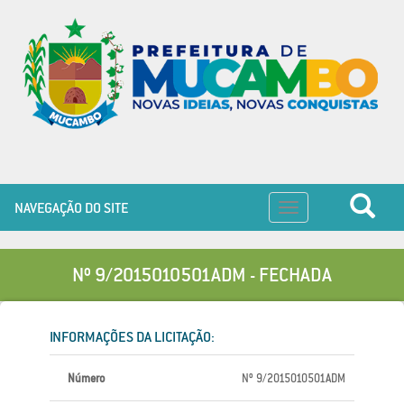
NAVEGAÇÃO DO SITE
Toggle
navigation
Nº 9/2015010501ADM - FECHADA
INFORMAÇÕES DA LICITAÇÃO:
Número
Nº 9/2015010501ADM