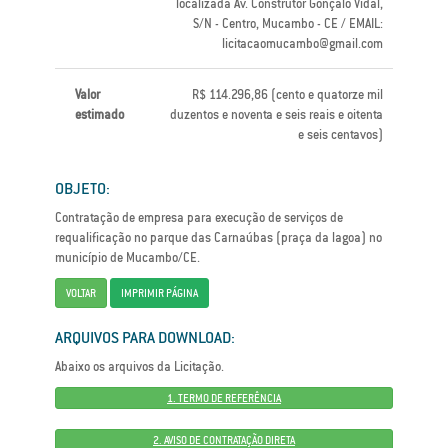
localizada Av. Construtor Gonçalo Vidal,
S/N - Centro, Mucambo - CE / EMAIL:
licitacaomucambo@gmail.com
Valor
R$ 114.296,86 (cento e quatorze mil
estimado
duzentos e noventa e seis reais e oitenta
e seis centavos)
OBJETO:
Contratação de empresa para execução de serviços de
requalificação no parque das Carnaúbas (praça da lagoa) no
município de Mucambo/CE.
VOLTAR
IMPRIMIR PÁGINA
ARQUIVOS PARA DOWNLOAD:
Abaixo os arquivos da Licitação.
1. TERMO DE REFERÊNCIA
2. AVISO DE CONTRATAÇÃO DIRETA