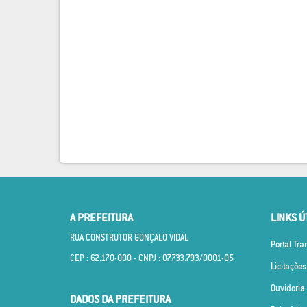
A PREFEITURA
LINKS Ú
RUA CONSTRUTOR GONÇALO VIDAL
Portal Tr
CEP : 62.170­-000 - CNPJ : 07.733.793/0001­-05
Licitações
Ouvidoria
DADOS DA PREFEITURA