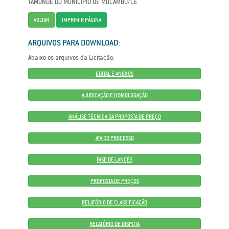
TAMUNDÉ DO MUNICÍPIO DE MUCAMBO/CE
VOLTAR
IMPRIMIR PÁGINA
ARQUIVOS PARA DOWNLOAD:
Abaixo os arquivos da Licitação.
EDITAL E ANEXOS
AJUDICAÇÃO E HOMOLOGAÇÃO
ANÁLISE TÉCNICA DA PROPOSTA DE PREÇO
ATA DO PROCESSO
FASE DE LANCES
PROPOSTA DE PREÇOS
RELATÓRIO DE CLASSIFICAÇÃO
RELATÓRIO DE DISPUTA