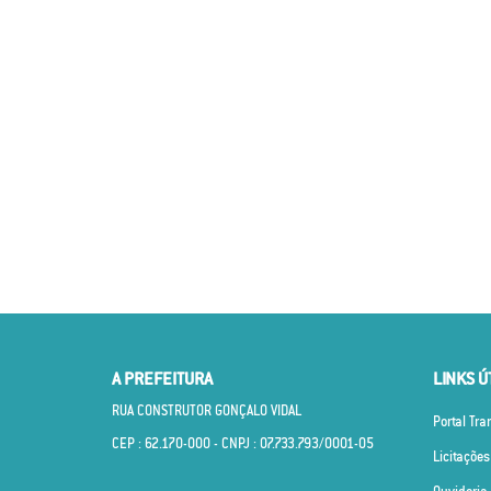
A PREFEITURA
LINKS Ú
RUA CONSTRUTOR GONÇALO VIDAL
Portal Tr
CEP : 62.170­-000 - CNPJ : 07.733.793/0001­-05
Licitações