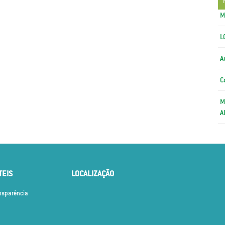
M
L
A
C
M
A
TEIS
LOCALIZAÇÃO
ansparência