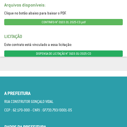
Arquivos disponíveis:
Clique no botão abaixo para baixar o PDF.
CONTRATO-N°-3103.01.2025-CD.pdf
LICITAÇÃO
Este contrato está vinculado a essa licitação:
DISPENSA DE LICITAÇÃO N° 3103.01/2025-CD
A PREFEITURA
RUA CONSTRUTOR GONÇALO VIDAL
CEP : 62.170­-000 - CNPJ : 07.733.793/0001­-05