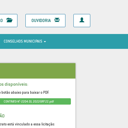
ÃO
OUVIDORIA
CONSELHOS MUNICIPAIS
os disponíveis:
o botão abaixo para baixar o PDF.
CONTRATO-N°-2204.01.2022-SRP.22.pdf
ÇÃO
trato está vinculado a essa licitação: