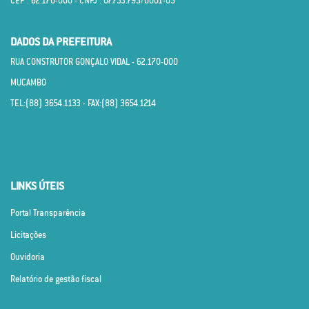
CEP : 62.170­-000 - CNPJ : 07.733.793/0001­-05
DADOS DA PREFEITURA
RUA CONSTRUTOR GONÇALO VIDAL - 62.170­-000
MUCAMBO
TEL:(88) 3654.1133 - FAX:(88) 3654.1214
LINKS ÚTEIS
Portal Transparência
Licitações
Ouvidoria
Relatório de gestão fiscal