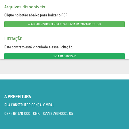
Arquivos disponíveis:
Clique no botão abaixo para baixar o PDF.
ATA-DE-REGISTRO-DE-PRECOS-N°-1711.01.2023-SRP.01.pdf
LICITAÇÃO
Este contrato está vinculado a essa licitação:
1711.01/2023SRP
A PREFEITURA
RUA CONSTRUTOR GONÇALO VIDAL
CEP : 62.170­-000 - CNPJ : 07.733.793/0001­-05