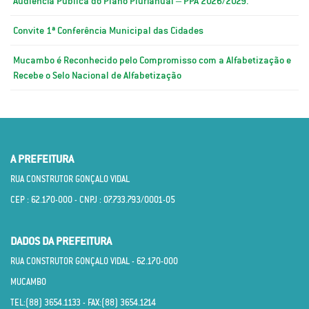
Audiência Pública do Plano Plurianual – PPA 2026/2029.
Convite 1ª Conferência Municipal das Cidades
Mucambo é Reconhecido pelo Compromisso com a Alfabetização e
Recebe o Selo Nacional de Alfabetização
A PREFEITURA
RUA CONSTRUTOR GONÇALO VIDAL
CEP : 62.170­-000 - CNPJ : 07.733.793/0001­-05
DADOS DA PREFEITURA
RUA CONSTRUTOR GONÇALO VIDAL - 62.170­-000
MUCAMBO
TEL:(88) 3654.1133 - FAX:(88) 3654.1214