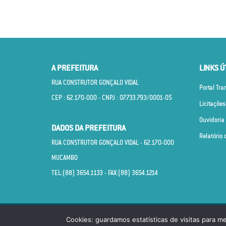
A PREFEITURA
LINKS Ú
RUA CONSTRUTOR GONÇALO VIDAL
Portal Tr
CEP : 62.170­-000 - CNPJ : 07.733.793/0001­-05
Licitações
Ouvidoria
DADOS DA PREFEITURA
Relatório 
RUA CONSTRUTOR GONÇALO VIDAL - 62.170­-000
MUCAMBO
TEL:(88) 3654.1133 - FAX:(88) 3654.1214
© PREFEITURA MUNICIPAL DE MUCAMBO CEARÁ. TOD
Cookies: guardamos estatísticas de visitas para m