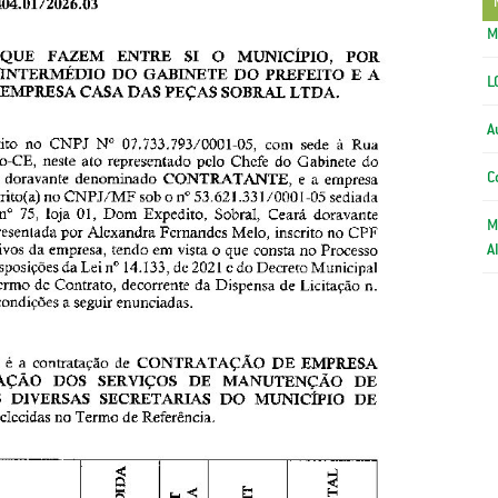
M
L
A
C
M
A