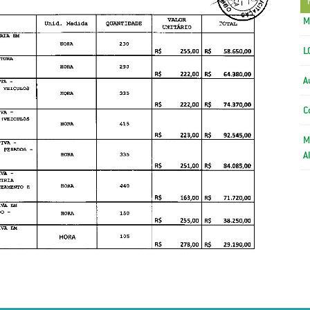
M
L
A
C
M
A